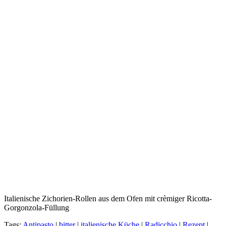
Italienische Zichorien-Rollen aus dem Ofen mit crèmiger Ricotta-
Gorgonzola-Füllung
Tags:
Antipasto
|
bitter
|
italienische Küche
|
Radicchio
|
Rezept
|