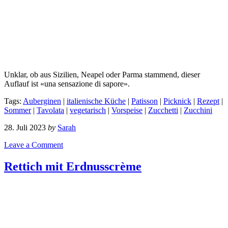
Unklar, ob aus Sizilien, Neapel oder Parma stammend, dieser
Auflauf ist «una sensazione di sapore».
Tags:
Auberginen
|
italienische Küche
|
Patisson
|
Picknick
|
Rezept
|
Sommer
|
Tavolata
|
vegetarisch
|
Vorspeise
|
Zucchetti
|
Zucchini
28. Juli 2023
by
Sarah
Leave a Comment
Rettich mit Erdnusscrème