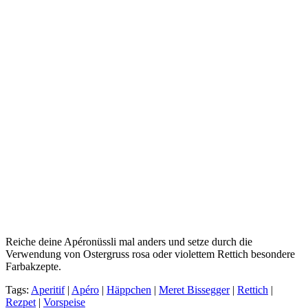
Reiche deine Apéronüssli mal anders und setze durch die
Verwendung von Ostergruss rosa oder violettem Rettich besondere
Farbakzepte.
Tags:
Aperitif
|
Apéro
|
Häppchen
|
Meret Bissegger
|
Rettich
|
Rezpet
|
Vorspeise