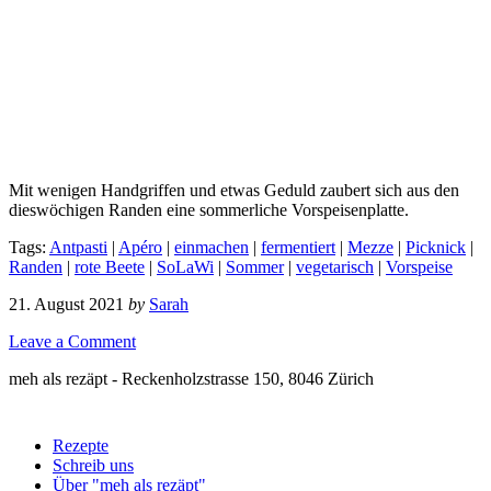
Mit wenigen Handgriffen und etwas Geduld zaubert sich aus den
dieswöchigen Randen eine sommerliche Vorspeisenplatte.
Tags:
Antpasti
|
Apéro
|
einmachen
|
fermentiert
|
Mezze
|
Picknick
|
Randen
|
rote Beete
|
SoLaWi
|
Sommer
|
vegetarisch
|
Vorspeise
21. August 2021
by
Sarah
Leave a Comment
meh als rezäpt - Reckenholzstrasse 150, 8046 Zürich
Rezepte
Schreib uns
Über "meh als rezäpt"