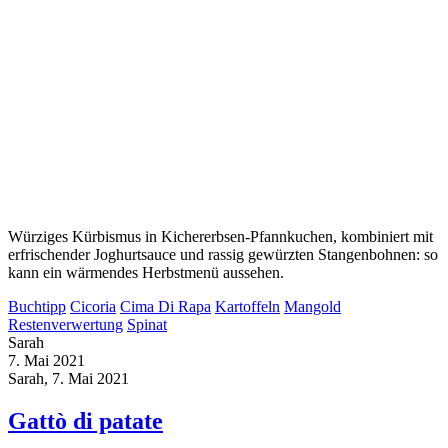
Würziges Kürbismus in Kichererbsen-Pfannkuchen, kombiniert mit
erfrischender Joghurtsauce und rassig gewürzten Stangenbohnen: so
kann ein wärmendes Herbstmenü aussehen.
Buchtipp
Cicoria
Cima Di Rapa
Kartoffeln
Mangold
Restenverwertung
Spinat
Sarah
7. Mai 2021
Sarah, 7. Mai 2021
Gattò di patate