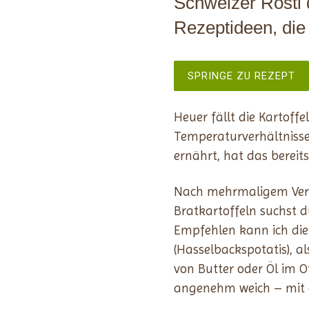
Schweizer Rösti 
Rezeptideen, die
SPRINGE ZU REZEPT
Heuer fällt die Kartoffe
Temperaturverhältnisse 
ernährt, hat das bereits 
Nach mehrmaligem Verzeh
Bratkartoffeln suchst du
Empfehlen kann ich die
(Hasselbackspotatis), al
von Butter oder Öl im 
angenehm weich – mit de