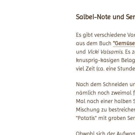
Salbei-Note und Se
Es gibt verschiedene V
aus dem Buch
"Gemüse 
und
Vicki Valsamis
. Es 
knusprig-käsigen Belag
viel Zeit (ca. eine Stun
Nach dem Schneiden und
nämlich noch zweimal f
Mal nach einer halben 
Mischung zu bestreiche
"Potatis" mit groben S
Obwohl sich der Aufwand