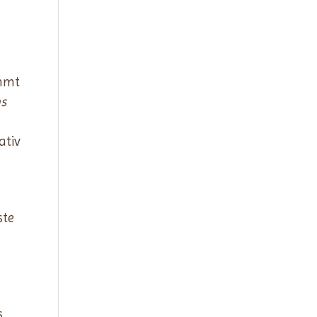
ammt
hs
ativ
ste
s