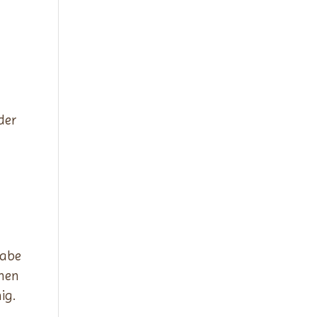
der
gabe
nnen
ig.