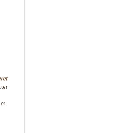
ret
tter
Zum