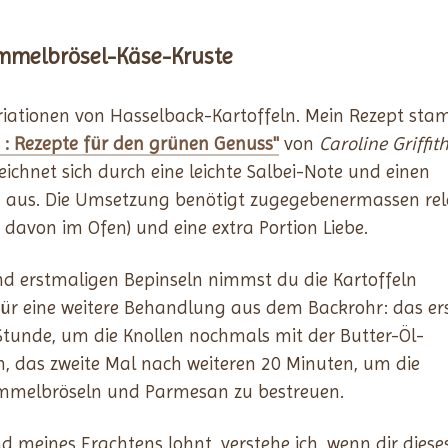
mmelbrösel-Käse-Kruste
ariationen von Hasselback-Kartoffeln. Mein Rezept st
: Rezepte für den grünen Genuss"
von
Caroline Griffit
zeichnet sich durch eine leichte Salbei-Note und einen
 aus. Die Umsetzung benötigt zugegebenermassen rel
de davon im Ofen) und eine extra Portion Liebe.
 erstmaligen Bepinseln nimmst du die Kartoffeln
ür eine weitere Behandlung aus dem Backrohr: das er
Stunde, um die Knollen nochmals mit der Butter-Öl-
n, das zweite Mal nach weiteren 20 Minuten, um die
emmelbröseln und Parmesan zu bestreuen.
 meines Erachtens lohnt, verstehe ich, wenn dir diese