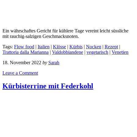
Ein währschaftes Gericht für kühlere Tage vereint leicht süssliche
mit rauchig-salzigen Geschmacksnoten.
Tags:
Flow food
|
Italien
|
Klösse
|
Kürbis
|
Nocken
|
Rezept
|
Trattoria dalla Marianna
|
Valdobbiandene
|
vegetarisch
|
Venetien
18. November 2022
by
Sarah
Leave a Comment
Kürbisterrine mit Federkohl