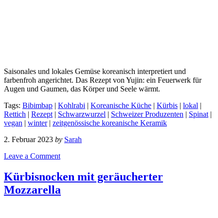
Saisonales und lokales Gemüse koreanisch interpretiert und
farbenfroh angerichtet. Das Rezept von Yujin: ein Feuerwerk für
Augen und Gaumen, das Körper und Seele wärmt.
Tags:
Bibimbap
|
Kohlrabi
|
Koreanische Küche
|
Kürbis
|
lokal
|
Rettich
|
Rezept
|
Schwarzwurzel
|
Schweizer Produzenten
|
Spinat
|
vegan
|
winter
|
zeitgenössische koreanische Keramik
2. Februar 2023
by
Sarah
Leave a Comment
Kürbisnocken mit geräucherter
Mozzarella