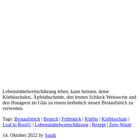
Lebensmittelwertschätzung leben, kann heissen, deine
Kürbisschalen, Äpfelabschnitte, den letzten Schluck Weisswein und
den Honigrest im Glas zu einem herbstlich süssen Brotaufstrich zu
verwerten.
Tags:
Brotaufstrich
|
Brunch
|
Frühstück
|
Kürbis
|
Kürbisschale
|
Leaf to Root©
|
Lebensmittelwertschätzung
|
Rezept
|
Zero Waste
14. Oktober 2022
by
Sarah