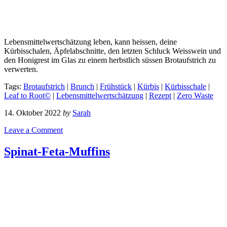
Lebensmittelwertschätzung leben, kann heissen, deine
Kürbisschalen, Äpfelabschnitte, den letzten Schluck Weisswein und
den Honigrest im Glas zu einem herbstlich süssen Brotaufstrich zu
verwerten.
Tags:
Brotaufstrich
|
Brunch
|
Frühstück
|
Kürbis
|
Kürbisschale
|
Leaf to Root©
|
Lebensmittelwertschätzung
|
Rezept
|
Zero Waste
14. Oktober 2022
by
Sarah
Leave a Comment
Spinat-Feta-Muffins