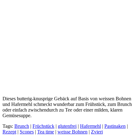
Dieses butterig-knusprige Gebäck auf Basis von weissen Bohnen
und Hafermehl schmeckt wunderbar zum Frühstück, zum Brunch
oder einfach zwischendurch zu Tee oder einer milden, klaren
Gemüsesuppe.
Tags:
Brunch
|
Früchstück
|
glutenfrei
|
Hafermehl
|
Pastinaken
|
Rezept
|
Scones
|
Tea time
|
weisse Bohnen
|
Zvieri