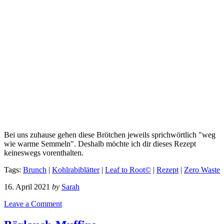
Bei uns zuhause gehen diese Brötchen jeweils sprichwörtlich "weg
wie warme Semmeln". Deshalb möchte ich dir dieses Rezept
keineswegs vorenthalten.
Tags:
Brunch
|
Kohlrabiblätter
|
Leaf to Root©
|
Rezept
|
Zero Waste
16. April 2021
by
Sarah
Leave a Comment