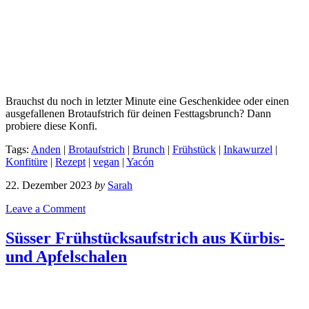
Brauchst du noch in letzter Minute eine Geschenkidee oder einen
ausgefallenen Brotaufstrich für deinen Festtagsbrunch? Dann
probiere diese Konfi.
Tags:
Anden
|
Brotaufstrich
|
Brunch
|
Frühstück
|
Inkawurzel
|
Konfitüre
|
Rezept
|
vegan
|
Yacón
22. Dezember 2023
by
Sarah
Leave a Comment
Süsser Frühstücksaufstrich aus Kürbis-
und Apfelschalen