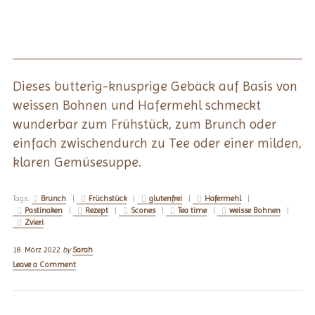
Dieses butterig-knusprige Gebäck auf Basis von
weissen Bohnen und Hafermehl schmeckt
wunderbar zum Frühstück, zum Brunch oder
einfach zwischendurch zu Tee oder einer milden,
klaren Gemüsesuppe.
Tags:
Brunch
|
Früchstück
|
glutenfrei
|
Hafermehl
|
Pastinaken
|
Rezept
|
Scones
|
Tea time
|
weisse Bohnen
|
Zvieri
18. März 2022
by
Sarah
Leave a Comment