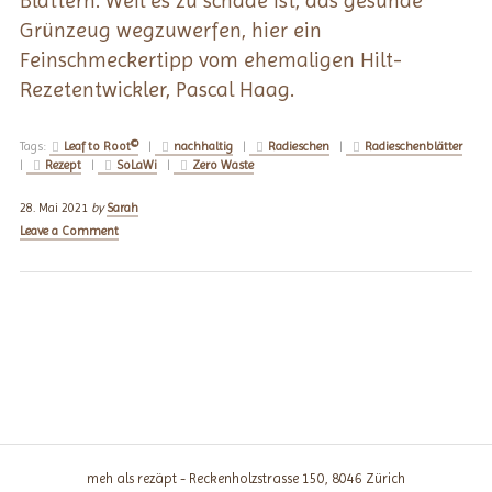
Blättern. Weil es zu schade ist, das gesunde
Grünzeug wegzuwerfen, hier ein
Feinschmeckertipp vom ehemaligen Hilt-
Rezetentwickler, Pascal Haag.
Tags:
Leaf to Root©
|
nachhaltig
|
Radieschen
|
Radieschenblätter
|
Rezept
|
SoLaWi
|
Zero Waste
28. Mai 2021
by
Sarah
Leave a Comment
meh als rezäpt - Reckenholzstrasse 150, 8046 Zürich