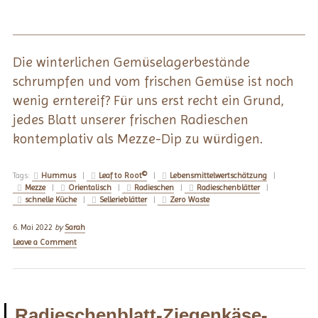
Die winterlichen Gemüselagerbestände
schrumpfen und vom frischen Gemüse ist noch
wenig erntereif? Für uns erst recht ein Grund,
jedes Blatt unserer frischen Radieschen
kontemplativ als Mezze-Dip zu würdigen.
Tags:
Hummus
|
Leaf to Root©
|
Lebensmittelwertschätzung
|
Mezze
|
Orientalisch
|
Radieschen
|
Radieschenblätter
|
schnelle Küche
|
Sellerieblätter
|
Zero Waste
6. Mai 2022
by
Sarah
Leave a Comment
Radieschenblatt-Ziegenkäse-