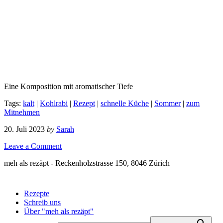
Eine Komposition mit aromatischer Tiefe
Tags:
kalt
|
Kohlrabi
|
Rezept
|
schnelle Küche
|
Sommer
|
zum
Mitnehmen
20. Juli 2023
by
Sarah
Leave a Comment
meh als rezäpt - Reckenholzstrasse 150, 8046 Zürich
Rezepte
Schreib uns
Über "meh als rezäpt"