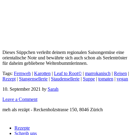
Dieses Süppchen verleiht deinem regionalen Saisongemüse eine
orientalische Note und bewährte sich auch schon als Seelentröster
für daheim gebliebene Weltenbummlerinnen.
Tags:
Fernweh
|
Karotten
|
Leaf to Root©
|
marrokanisch
|
Reisen
|
Rezept
|
Stangensellerie
|
Staudensellerie
|
Suppe
|
tomaten
|
vegan
10. September 2021
by
Sarah
Leave a Comment
meh als rezäpt - Reckenholzstrasse 150, 8046 Zürich
Rezepte
Schreib uns