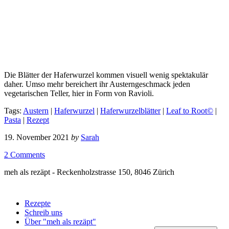
Die Blätter der Haferwurzel kommen visuell wenig spektakulär
daher. Umso mehr bereichert ihr Austerngeschmack jeden
vegetarischen Teller, hier in Form von Ravioli.
Tags:
Austern
|
Haferwurzel
|
Haferwurzelblätter
|
Leaf to Root©
|
Pasta
|
Rezept
19. November 2021
by
Sarah
2 Comments
meh als rezäpt - Reckenholzstrasse 150, 8046 Zürich
Rezepte
Schreib uns
Über "meh als rezäpt"