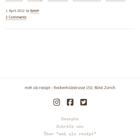
1. April 2022
by
Sarah
2 Comments
meh als rezäpt - Reckenholzstrasse 150, 8046 Zürich
Rezepte
Schreib uns
Über "meh als rezäpt"