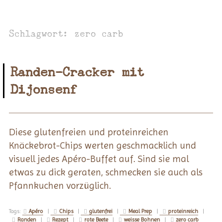
Schlagwort:
zero carb
Randen-Cracker mit
Dijonsenf
Diese glutenfreien und proteinreichen
Knäckebrot-Chips werten geschmacklich und
visuell jedes Apéro-Buffet auf. Sind sie mal
etwas zu dick geraten, schmecken sie auch als
Pfannkuchen vorzüglich.
Tags:
Apéro
|
Chips
|
glutenfrei
|
Meal Prep
|
proteinreich
|
Randen
|
Rezept
|
rote Beete
|
weisse Bohnen
|
zero carb