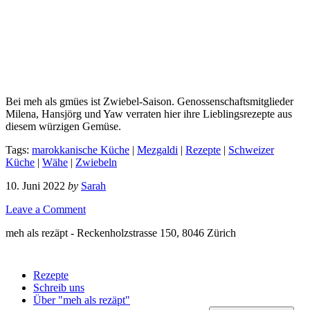
Bei meh als gmües ist Zwiebel-Saison. Genossenschaftsmitglieder
Milena, Hansjörg und Yaw verraten hier ihre Lieblingsrezepte aus
diesem würzigen Gemüse.
Tags:
marokkanische Küche
|
Mezgaldi
|
Rezepte
|
Schweizer
Küche
|
Wähe
|
Zwiebeln
10. Juni 2022
by
Sarah
Leave a Comment
meh als rezäpt - Reckenholzstrasse 150, 8046 Zürich
Rezepte
Schreib uns
Über "meh als rezäpt"